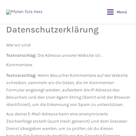
Zum
Inhalt
Menü
springen
Datenschutzerklärung
Wer wir sind
Textvorschlag:
Die Adresse unserer Website ist: .
Kommentare
Textvorschlag:
Wenn Besucher Kommentare auf der Website
schreiben, sammeln wir die Daten, die im Kommentar-
Formular angezeigt werden, außerdem die IP-Adresse des
Besuchers und den User-Agent-String (damit wird der Browser
identifiziert), um die Erkennung von Spam zu unterstützen.
Aus deiner E-Mail-Adresse kann eine anonymisierte
Zeichenfolge erstellt (auch Hash genannt) und dem Gravatar-
Dienst übergeben werden, um zu prüfen, ob du diesen
benutzt. Die Datenschutzerklärung des Gravatar-Dienstes